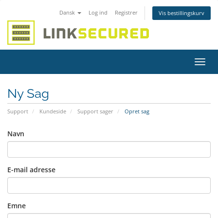
Dansk
Log ind
Registrer
Vis bestillingskurv
Skift
navig
Ny Sag
Support
Kundeside
Support sager
Opret sag
Navn
E-mail adresse
Emne