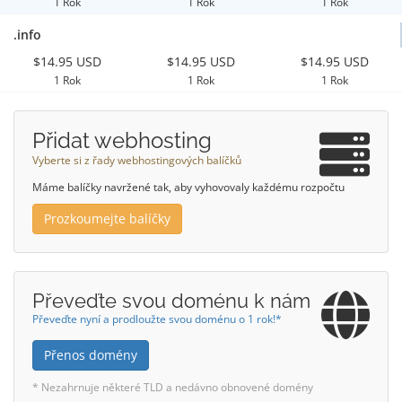
1 Rok
1 Rok
1 Rok
.info
$14.95 USD
$14.95 USD
$14.95 USD
1 Rok
1 Rok
1 Rok
Přidat webhosting
Vyberte si z řady webhostingových balíčků
Máme balíčky navržené tak, aby vyhovovaly každému rozpočtu
Prozkoumejte balíčky
Převeďte svou doménu k nám
Převeďte nyní a prodloužte svou doménu o 1 rok!*
Přenos domény
* Nezahrnuje některé TLD a nedávno obnovené domény