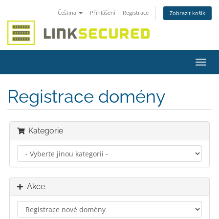
Čeština
Přihlášení
Registrace
Zobrazit košík
Přep
navig
Registrace domény
Kategorie
Akce