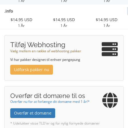
1 År
1 År
1 År
.info
$14.95 USD
$14.95 USD
$14.95 USD
1 År
1 År
1 År
Tilføj Webhosting
Vælg mellem en række af webhosting pakker
Vi har pakker designet til enhver pengepung
Udforsk pakker nu
Overfør dit domæne til os
Overfør nu for at forlænge dit domæne med 1 år!*
Overfør et domæne
* Udelukker visse TLD'er og for nylig fornyede domæner