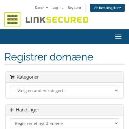
Dansk
Log ind
Registrer
Vis bestillingskurv
Skift
navig
Registrer domæne
Kategorier
Handlinger