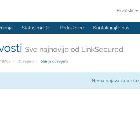
Hrvatski
znanja
Status mreže
Podružnice
Kontaktirajte nas
vosti
Sve najnovije od LinkSecured
WHMCS
Obavijesti
Starije obavijesti
Nema najava za prikaz