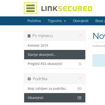
Početna
Trgovina
Obavijesti
Baza 
No
Po mjesecu
Kolovoz 2019
Početna 
Starije obavijesti...
Pregled RSS obavijesti
Podrška
Moji zahtjevi za podršku
Obavijesti