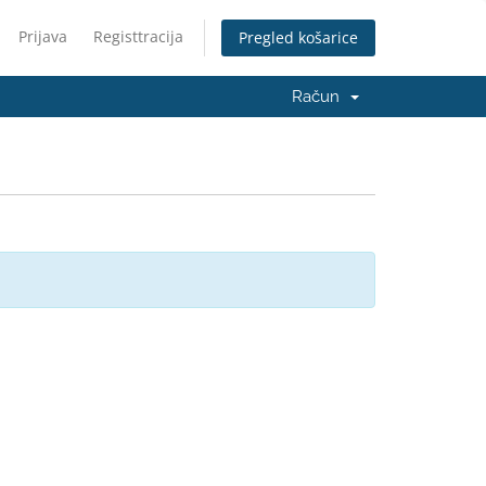
Prijava
Registtracija
Pregled košarice
Račun