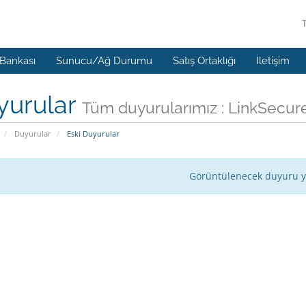
 Bankası
Sunucu/Ağ Durumu
Satış Ortaklığı
İletişim
yurular
Tüm duyurularımız : LinkSecur
Duyurular
Eski Duyurular
Görüntülenecek duyuru 