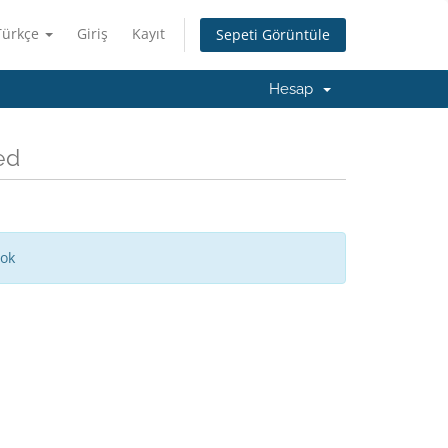
Türkçe
Giriş
Kayıt
Sepeti Görüntüle
Hesap
ed
yok