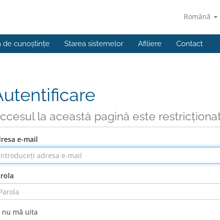
Română
a de cunoștințe
Starea sistemelor
Afiliere
Contact
Autentificare
ccesul la această pagină este restricționa
resa e-mail
rola
nu mă uita