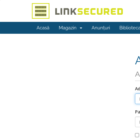
Acasă
Magazin
Anunțuri
Bibliotec
A
Ad
Pa