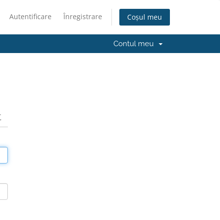
Autentificare
Înregistrare
Coșul meu
Contul meu
t