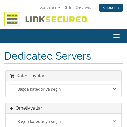
Azerbaijani
Giriş
Qeydiyyat
Səbətə bax
Naviq
keçid
Dedicated Servers
Kateqoriyalar
Əməliyyatlar