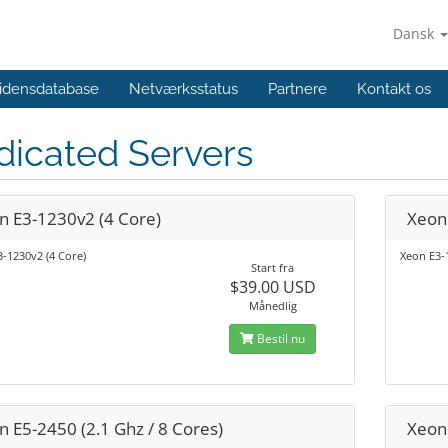
Dansk
idensdatabase
Netværksstatus
Partnere
Kontakt os
dicated Servers
n E3-1230v2 (4 Core)
Xeon
-1230v2 (4 Core)
Xeon E3-
Start fra
$39.00 USD
Månedlig
Bestil nu
n E5-2450 (2.1 Ghz / 8 Cores)
Xeon 