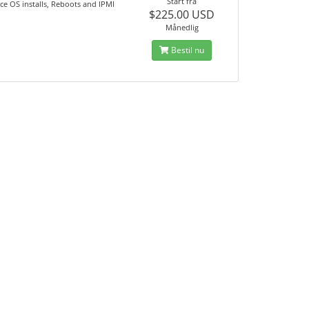
Start fra
ice OS installs, Reboots and IPMI
$225.00 USD
Månedlig
Bestil nu