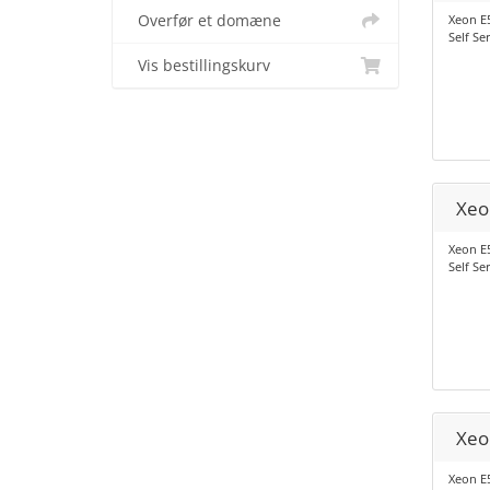
Overfør et domæne
Xeon E5
Self Se
Vis bestillingskurv
Xeo
Xeon E5
Self Se
Xeo
Xeon E5