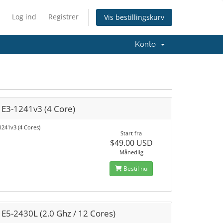
Log ind
Registrer
Vis bestillingskurv
Konto
 E3-1241v3 (4 Core)
1241v3 (4 Cores)
Start fra
$49.00 USD
Månedlig
Bestil nu
E5-2430L (2.0 Ghz / 12 Cores)