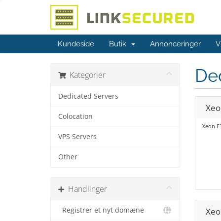
Kundeside
Butik
Annonceringer
V
De
Kategorier
Dedicated Servers
Xeo
Colocation
Xeon E3
VPS Servers
Other
Handlinger
Registrer et nyt domæne
Xeo