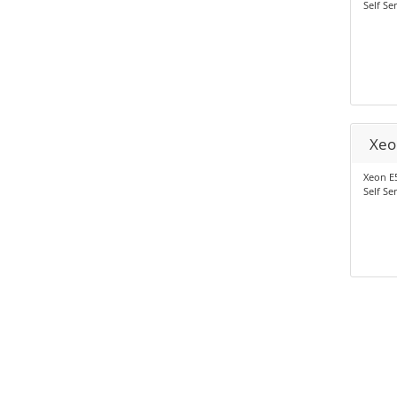
Self Se
Xeo
Xeon E5
Self Se