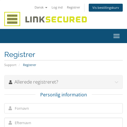
Dansk
Log ind
Registrer
Vis bestillingskurv
Skift
navig
Registrer
Support
Registrer
Allerede registreret?
Personlig information