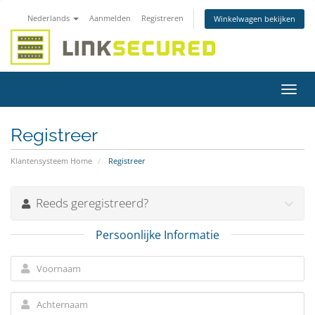
Nederlands
Aanmelden
Registreren
Winkelwagen bekijken
Navig
in-/u
Registreer
Klantensysteem Home
Registreer
Reeds geregistreerd?
Persoonlijke Informatie