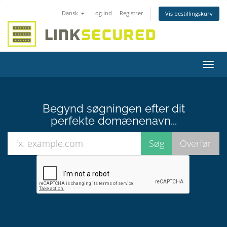
Dansk
Log ind
Registrer
Vis bestillingskurv
Skift
navig
Begynd søgningen efter dit
perfekte domænenavn...