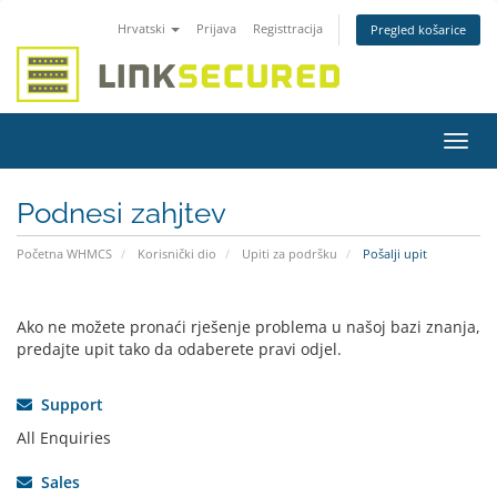
Hrvatski
Prijava
Registtracija
Pregled košarice
Preba
navig
Podnesi zahjtev
Početna WHMCS
Korisnički dio
Upiti za podršku
Pošalji upit
Ako ne možete pronaći rješenje problema u našoj bazi znanja,
predajte upit tako da odaberete pravi odjel.
Support
All Enquiries
Sales