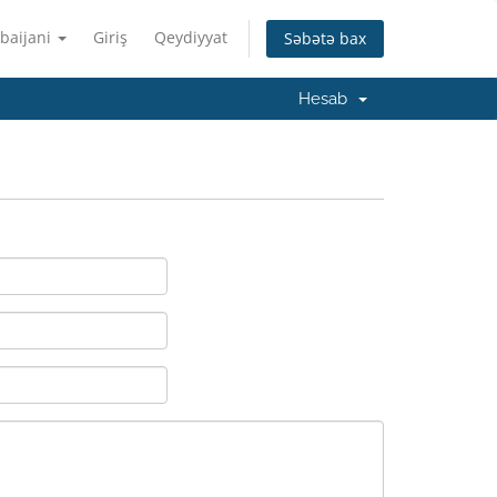
baijani
Giriş
Qeydiyyat
Səbətə bax
Hesab