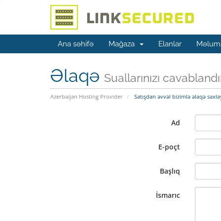
Ana səhifə
Mağaza
Elanlar
Məluma
Əlaqə
Suallarınızı cavabland
Azerbaijan Hosting Provider
Satışdan əvvəl bizimlə əlaqə saxla
Ad
E-poçt
Başlıq
İsmarıc