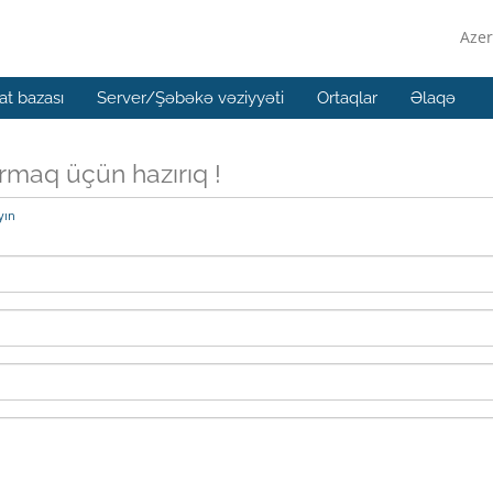
Azer
t bazası
Server/Şəbəkə vəziyyəti
Ortaqlar
Əlaqə
ırmaq üçün hazırıq !
yın