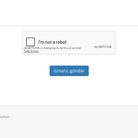
İsmarıc göndər
runur.