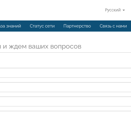
Русский
за знаний
Статус сети
Партнерство
Связь с нами
 и ждем ваших вопросов