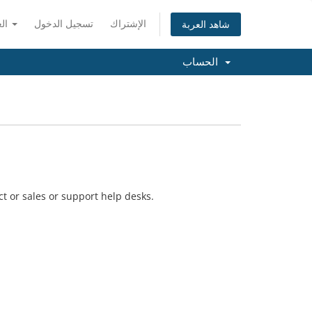
الإشتراك
تسجيل الدخول
العربية
شاهد العربة
الحساب
t or sales or support help desks.