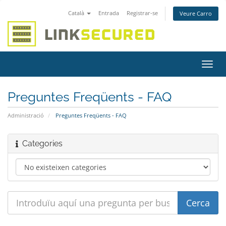
Català
Entrada
Registrar-se
Veure Carro
Canv
la
nave
Preguntes Freqüents - FAQ
Administració
Preguntes Freqüents - FAQ
Categories