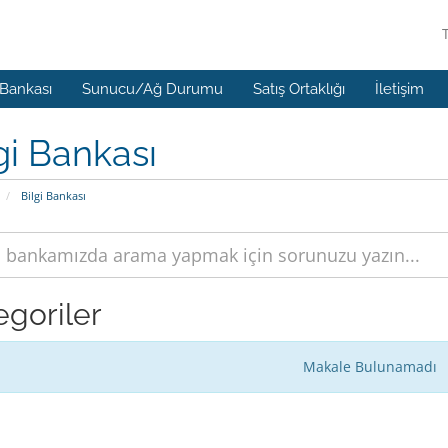
 Bankası
Sunucu/Ağ Durumu
Satış Ortaklığı
İletişim
gi Bankası
Bilgi Bankası
egoriler
Makale Bulunamadı