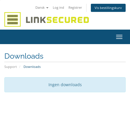
Dansk
Log ind
Registrer
Vis bestillingskurv
Skift
navig
Downloads
Support
Downloads
Ingen downloads