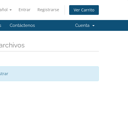
añol
Entrar
Registrarse
Ver Carrito
s
Contáctenos
Cuenta
archivos
trar