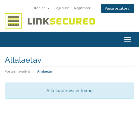
Estonian
Logi sisse
Registreeri
Vaata ostukorvi
Lülit
navig
Allalaetav
Portaali avaleht
Allalaetav
Alla laadimisi ei toimu